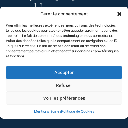
ensemble.
Gérer le consentement
Mathieu
RIBOULET
, écrivain, disparu en février
Pour offrir les meilleures expériences, nous utilisons des technologies
2018,
telles que les cookies pour stocker et/ou accéder aux informations des
a écrit avec
Patrick
BOUCHERON
«
Prendre date
»
appareils. Le fait de consentir à ces technologies nous permettra de
en 2015,
traiter des données telles que le comportement de navigation ou les ID
uniques sur ce site. Le fait de ne pas consentir ou de retirer son
au lendemain des attentats.
consentement peut avoir un effet négatif sur certaines caractéristiques
et fonctions.
VOIR LE MANUSCRIT
Accepter
Refuser
Voir les préférences
Mentions légales
Politique de Cookies