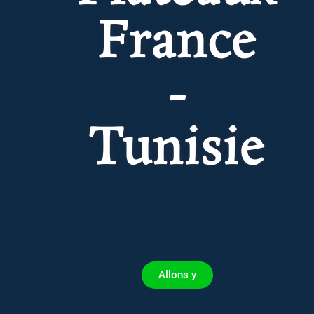
France
-
Tunisie
Allons y